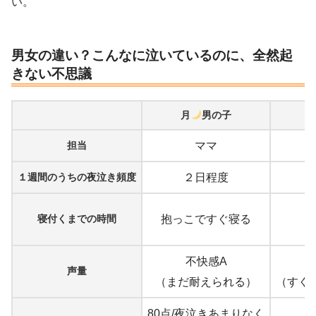
い。
男女の違い？こんなに泣いているのに、全然起
きない不思議
月
男の子
担当
ママ
１週間のうちの夜泣き頻度
２日程度
寝付くまでの時間
抱っこですぐ寝る
不快感A
声量
（まだ耐えられる）
（すぐ
80点/夜泣きあまりなく