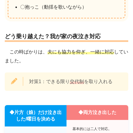
〇抱っこ（動揺を歌いながら）
どう乗り越えた？我が家の夜泣き対応
この時ばかりは、
夫にも協力を仰ぎ、一緒に対応
してい
ました。
対策1：できる限り
交代制
を取り入れる
◆片方（娘）だけ泣き出
◆両方泣き出した
した/曜日を決める
基本的には二人で対応。