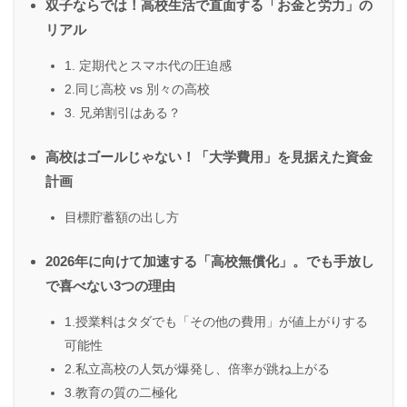
双子ならでは！高校生活で直面する「お金と労力」の
リアル
1. 定期代とスマホ代の圧迫感
2.同じ高校 vs 別々の高校
3. 兄弟割引はある？
高校はゴールじゃない！「大学費用」を見据えた資金
計画
目標貯蓄額の出し方
2026年に向けて加速する「高校無償化」。でも手放し
で喜べない3つの理由
1.授業料はタダでも「その他の費用」が値上がりする
可能性
2.私立高校の人気が爆発し、倍率が跳ね上がる
3.教育の質の二極化