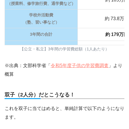
（授業料、修学旅行費、通学費など）
学校外活動費
約 73.8万円
（塾、習い事など）
3年間の合計
約 179万円
【公立・私立】3年間の学習費総額（1人あたり）
※出典：文部科学省「
令和5年度子供の学習費調査
」より
概算
双子（2人分）だとこうなる！
これを双子に当てはめると、単純計算で以下のようになり
ます。