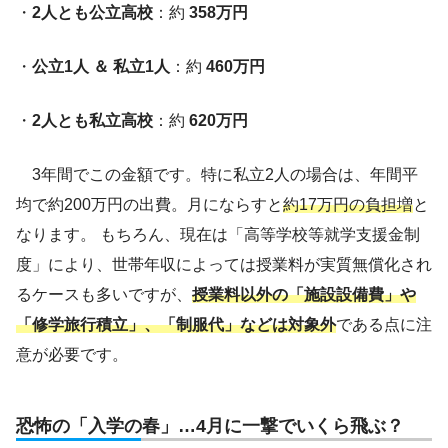
・
2人とも公立高校
：約
358万円
・
公立1人 ＆ 私立1人
：約
460万円
・
2人とも私立高校
：約
620万円
3年間でこの金額です。特に私立2人の場合は、年間平
均で約200万円の出費。月にならすと
約17万円の負担増
と
なります。 もちろん、現在は「高等学校等就学支援金制
度」により、世帯年収によっては授業料が実質無償化され
るケースも多いですが、
授業料以外の「施設設備費」や
「修学旅行積立」、「制服代」などは対象外
である点に注
意が必要です。
恐怖の「入学の春」…4月に一撃でいくら飛ぶ？