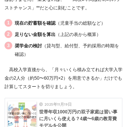
ストチャンス」**だと心に刻むことです。
現在の貯蓄額を確認
（児童手当の総額など）
足りない金額を算出
（上記の表から概算）
奨学金の検討
（貸与型、給付型、予約採用の時期を
確認）
高校入学直後から、「月々いくら積み立てれば大学入学
金の2人分（約50〜60万円×2）を用意できるか」だけでも
計算してスタートを切りましょう。
2025年11月19日
世帯年収1000万円の双子家庭は習い事
に月いくら使える？4歳〜6歳の教育費
モデルを公開