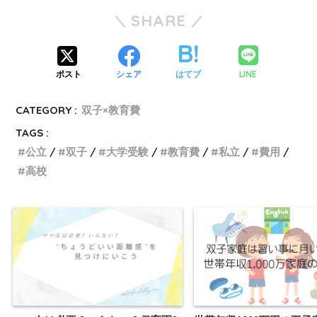
SHARE
LINE
ポスト
シェア
はてブ
CATEGORY :
双子×教育費
TAGS :
公立
双子
大学受験
教育費
私立
費用
高校