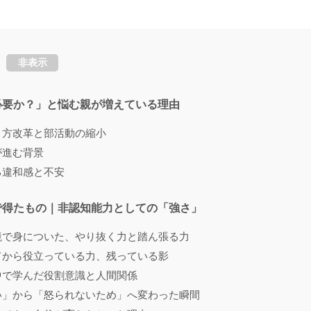
非表示
必要か？」と悩む親が増えている理由
き方改革と部活動の縮小
が進む背景
る違和感と不安
で得たもの｜非認知能力としての「強さ」
境で身についた、やり抜く力と踏ん張る力
てから役立っている力、残っている影
中で学んだ役割意識と人間関係
い」から「怒られないため」へ変わった瞬間