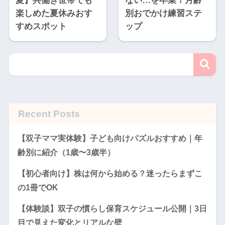
夏】共働き世帯でも
ない…を卒業！月齢
楽しめた夏休みおす
別おでかけ練習ステ
すめスポット
ップ
Recent Posts
【双子ママ実体験】子ども向けパズルおすすめ｜年
齢別に紹介（1歳〜3歳半）
【初心者向け】株は何から始める？迷ったらまずこ
の1冊でOK
【体験談】双子の慣らし保育スケジュール公開｜3日
目で見えた変化とリアルな壁